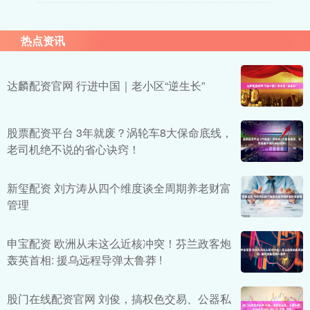
热点资讯
达麟配资官网 行进中国｜老小区“逆生长”
股票配资平台 3年就废？涡轮车8大保命底线，
老司机绝不说的省心诀窍！
新玺配资 刘方涛从四个维度谈全周期养老财富
管理
申宝配资 欧洲从未这么近核冲突！芬兰政客炮
轰英首相: 援乌远程导弹太鲁莽 !
股门在线配资官网 刘俊，搞权色交易、公器私