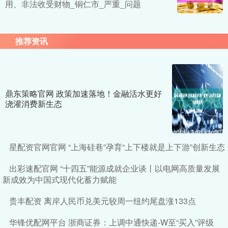
用、非法收受财物_铜仁市_严重_问题
推荐资讯
鼎东策略官网 政策加速落地！金融活水更好
浇灌消费新生态
星配资官网官网 “上海硅巷”孕育“上下楼就是上下游”创新生态
出彩速配官网 “十四五”能源成就企业谈丨以电网高质量发展
新成效为中国式现代化蓄力赋能
贵丰配资 离岸人民币兑美元较周一纽约尾盘涨133点
华锋优配网平台 浙商证券：上调中通快递-W至“买入”评级