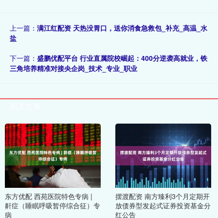
上一篇：
满江红配资 天热没胃口，送你消食急救包_补充_高温_水
盐
下一篇：
盛鹏优配平台 行业直属院校崛起：400分逆袭高就业，铁
三角培养精准对接央企岗_技术_专业_职业
相关文章
东方优配 西苑医院特色专病 |
摆渡配资 南方臻利3个月定期开
鼾症（睡眠呼吸暂停综合征）专
放债券型发起式证券投资基金分
病
红公告