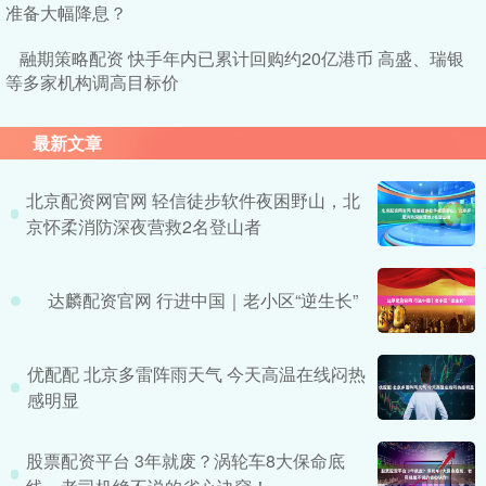
准备大幅降息？
融期策略配资 快手年内已累计回购约20亿港币 高盛、瑞银
等多家机构调高目标价
最新文章
北京配资网官网 轻信徒步软件夜困野山，北
京怀柔消防深夜营救2名登山者
达麟配资官网 行进中国｜老小区“逆生长”
优配配 北京多雷阵雨天气 今天高温在线闷热
感明显
股票配资平台 3年就废？涡轮车8大保命底