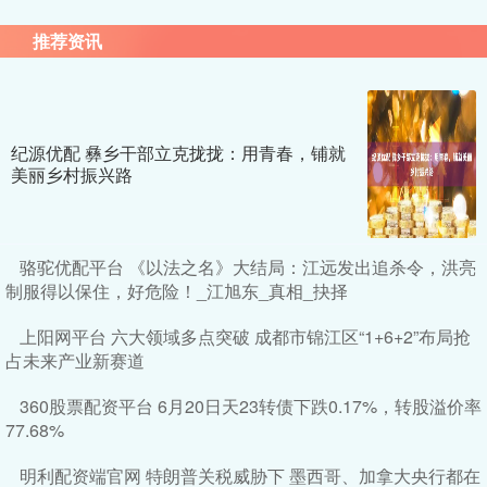
推荐资讯
纪源优配 彝乡干部立克拢拢：用青春，铺就
美丽乡村振兴路
骆驼优配平台 《以法之名》大结局：江远发出追杀令，洪亮
制服得以保住，好危险！_江旭东_真相_抉择
上阳网平台 六大领域多点突破 成都市锦江区“1+6+2”布局抢
占未来产业新赛道
360股票配资平台 6月20日天23转债下跌0.17%，转股溢价率
77.68%
明利配资端官网 特朗普关税威胁下 墨西哥、加拿大央行都在